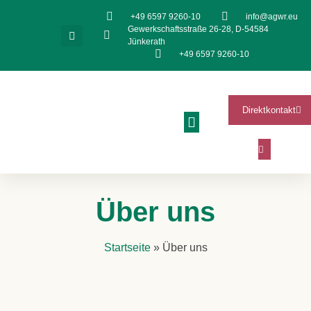
+49 6597 9260-10
info@agwr.eu
Gewerkschaftsstraße 26-28, D-54584
Jünkerath
+49 6597 9260-10
Direktkontakt
Über uns
Startseite
»
Über uns